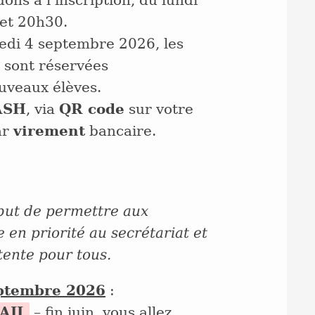
 et 20h30.
edi 4 septembre 2026, les
t sont réservées
eaux élèves.
ASH
, via
QR code
sur votre
ar
virement
bancaire.
but de permettre aux
 en priorité au secrétariat et
ttente pour tous.
eptembre 2026
:
AIL
– fin juin, vous allez