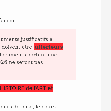
fournir
uments justificatifs à
 doivent être
ultérieurs
documents portant une
026 ne seront pas
’HISTOIRE de l’ART et
cours de base, le cours