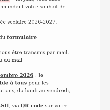
emandant votre souhait de
rée scolaire 2026-2027.
 du
formulaire
nous être transmis par mail.
u au mail
ptembre 2026
:
le
ible à tous
pour les
iptions, du lundi au vendredi,
ASH
, via
QR code
sur votre