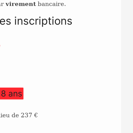
ar
virement
bancaire.
es inscriptions
)
18 ans
 lieu de 237 €