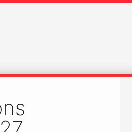
ons
27