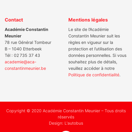
Footer
Contact
Mentions légales
Académie Constantin
Le site de l’Académie
Meunier
Constantin Meunier suit les
78 rue Général Tombeur
règles en vigueur sur la
B – 1040 Etterbeek
protection et l’utilisation des
Tél : 02 735 37 43
données personnelles. Si vous
academie@aca-
souhaitez plus de détails,
constantinmeunier.be
veuillez accéder à notre
Politique de confidentialité
.
Copyright © 2020 Académie Constantin Meunier – Tous droits
réservés
Design:
L'autobus