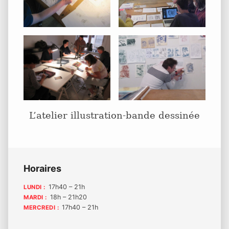
L’atelier illustration-bande dessinée
Barre
Horaires
latérale
17h40 – 21h
LUNDI :
18h – 21h20
MARDI :
principale
17h40 – 21h
MERCREDI :