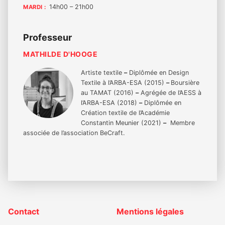
14h00 – 21h00
MARDI :
principale
Professeur
MATHILDE D'HOOGE
Artiste textile
–
Diplômée en Design
Textile à l’ARBA-ESA (2015)
–
Boursière
au TAMAT (2016)
–
Agrégée de l’AESS à
l’ARBA-ESA (2018)
–
Diplômée en
Création textile de l’Académie
Constantin Meunier (2021)
–
Membre
associée de l’association BeCraft.
Footer
Contact
Mentions légales