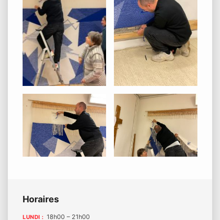
Barre
Horaires
latérale
18h00 – 21h00
LUNDI :